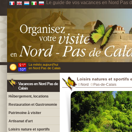
Le guide de vos vacances en Nord Pas d
La météo aujourd'hui
en Nord Pas de Calais
Loisirs natures et sportifs
Vacances en Nord Pas de
Nord
Pas-de-Calais
Calais
Hébergement, locations
Restauration et Gastronomie
Patrimoine à visiter
Artisanat d'art
Loisirs nature et sportifs